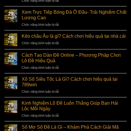
ở
Chức năng bình luận bị tắt
Là
Kèo
Gì?
Penalty
Cách
Xem Trực Tiếp Bóng Đá Ở Đâu- Trải Nghiệm Chất
29
Tính
Để
Lượng Cao
Th4
Thế
Đọc
ở
Chức năng bình luận bị tắt
Nào
Kèo
Xem
–
Dễ
Trực
Quy
Kèo châu Âu là gì? Cách chơi hiệu quả tại nhà cái
Hiểu
29
Tiếp
Tắc
Nhất
Th4
ở
Chức năng bình luận bị tắt
Bóng
Và
Kèo
Đá
Mẹo
châu
Ở
Cách Tạo Dàn Đề Online – Phương Pháp Chơi
Để
29
Âu
Đâu-
Lô Đề Hiệu Quả
Đặt
Th4
là
Trải
Cược
ở
Chức năng bình luận bị tắt
gì?
Nghiệm
Cách
Cách
Chất
Tạo
chơi
Xổ Số Siêu Tốc Là Gì? Cách chơi hiệu quả tại
Lượng
29
Dàn
hiệu
789win
Cao
Th4
Đề
quả
ở
Chức năng bình luận bị tắt
Online
tại
Xổ
–
nhà
Số
Phương
Kinh Nghiệm Lô Đề Luôn Thắng Giúp Bạn Hái
cái
29
Siêu
Pháp
Lộc Mỗi Ngày
Th4
Tốc
Chơi
ở
Chức năng bình luận bị tắt
Là
Lô
Kinh
Gì?
Đề
Nghiệm
Cách
Sổ Mơ Số Đề Là Gì – Khám Phá Cách Giải Mã
Hiệu
29
Lô