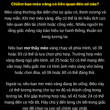
Chiêm bao mèo vàng có liên quan đến số nào?
Mèo vàng thường đại diện cho sự giàu có, thịnh vượng và
may mắn. Khi mơ mèo vàng, đây có thể là tín hiệu tích cực
liên quan đến tài chính hoặc công việc. Nhiều người tin
rằng giấc mộng này báo hiệu sự hanh thông, thuận lợi
trong tương lai.
Nếu bạn
mơ thấy mèo
vàng chạy về phía mình, số 39
hoặc 93 có thể là lựa chọn phù hợp. Trường hợp mèo
vàng đang ngủ yên bình, số 25 hoặc 52 có thể mang đến
vận may. Nếu giấc mơ có hình ảnh mèo vàng vờn bóng
hoặc chơi đùa, số 06 hoặc 60 có thể đáng thử.
Ngoài ra, nếu bạn mơ mèo vàng đang ăn uống, điều này
có thể tượng trưng cho sự no đủ và thành công trong
tương lai. Khi gặp trường hợp này, số 42 hoặc 24 có thể
mang đến cơ hội tốt. Hãy chú ý đến từng chi tiết trong giấc
mơ để chọn ra con số chính xác nhất.