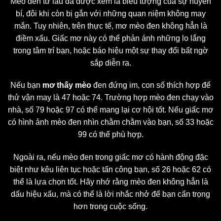
Mèo đen từ lâu đã được xem là biểu tượng của sự huyền
bí, đôi khi còn bị gắn với những quan niệm không may
mắn. Tuy nhiên, trên thực tế, mơ mèo đen không hẳn là
điềm xấu. Giấc mơ này có thể phản ánh những lo lắng
trong tâm trí bạn, hoặc báo hiệu một sự thay đổi bất ngờ
sắp diễn ra.
Nếu bạn
mơ thấy mèo
đen đứng im, con số thích hợp để
thử vận may là 47 hoặc 74. Trường hợp mèo đen chạy vào
nhà, số 79 hoặc 97 có thể mang lại cơ hội tốt. Nếu giấc mơ
có hình ảnh mèo đen nhìn chằm chằm vào bạn, số 33 hoặc
99 có thể phù hợp.
Ngoài ra, nếu mèo đen trong giấc mơ có hành động đặc
biệt như kêu liên tục hoặc tấn công bạn, số 26 hoặc 62 có
thể là lựa chọn tốt. Hãy nhớ rằng mèo đen không hẳn là
dấu hiệu xấu, mà có thể là lời nhắc nhở để bạn cẩn trọng
hơn trong cuộc sống.