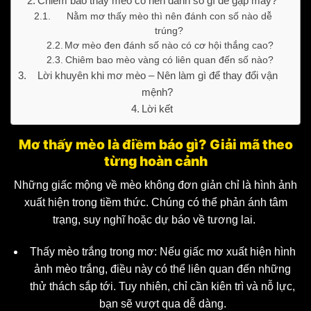
Chiêm bao thấy mèo có nên đánh số gì để gặp may?
Nằm mơ thấy mèo thì nên đánh con số nào dễ
trúng?
Mơ mèo đen đánh số nào có cơ hội thắng cao?
Chiêm bao mèo vàng có liên quan đến số nào?
Lời khuyên khi mơ mèo – Nên làm gì để thay đổi vận
mệnh?
Lời kết
Mơ thấy mèo là điềm báo gì? Giải mã theo
từng hoàn cảnh
Những giấc mộng về mèo không đơn giản chỉ là hình ảnh
xuất hiện trong tiềm thức. Chúng có thể phản ánh tâm
trạng, suy nghĩ hoặc dự báo về tương lai.
Thấy mèo trắng trong mơ: Nếu giấc mơ xuất hiện hình
ảnh mèo trắng, điều này có thể liên quan đến những
thử thách sắp tới. Tuy nhiên, chỉ cần kiên trì và nỗ lực,
bạn sẽ vượt qua dễ dàng.