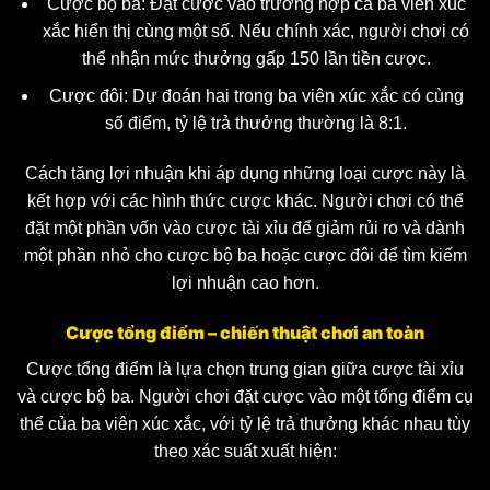
Cược bộ ba: Đặt cược vào trường hợp cả ba viên xúc
xắc hiển thị cùng một số. Nếu chính xác, người chơi có
thể nhận mức thưởng gấp 150 lần tiền cược.
Cược đôi: Dự đoán hai trong ba viên xúc xắc có cùng
số điểm, tỷ lệ trả thưởng thường là 8:1.
Cách tăng lợi nhuận khi áp dụng những loại cược này là
kết hợp với các hình thức cược khác. Người chơi có thể
đặt một phần vốn vào cược tài xỉu để giảm rủi ro và dành
một phần nhỏ cho cược bộ ba hoặc cược đôi để tìm kiếm
lợi nhuận cao hơn.
Cược tổng điểm – chiến thuật chơi an toàn
Cược tổng điểm là lựa chọn trung gian giữa cược tài xỉu
và cược bộ ba. Người chơi đặt cược vào một tổng điểm cụ
thể của ba viên xúc xắc, với tỷ lệ trả thưởng khác nhau tùy
theo xác suất xuất hiện: