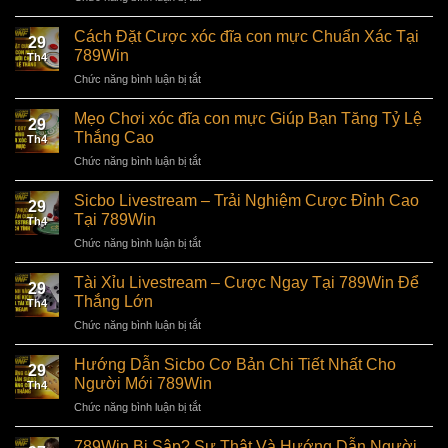
quả
Sổ
Thắng
tại
Mơ
Giúp
Cách Đặt Cược xóc đĩa con mực Chuẩn Xác Tại
789win
29
Số
Bạn
789Win
Th4
Đề
Hái
ở
Chức năng bình luận bị tắt
Là
Lộc
Cách
Gì
Mỗi
Đặt
–
Mẹo Chơi xóc đĩa con mực Giúp Bạn Tăng Tỷ Lệ
Ngày
29
Cược
Khám
Thắng Cao
Th4
xóc
Phá
ở
Chức năng bình luận bị tắt
đĩa
Cách
Mẹo
con
Giải
Chơi
mực
Sicbo Livestream – Trải Nghiệm Cược Đỉnh Cao
Mã
29
xóc
Chuẩn
Tại 789Win
Chuẩn
Th4
đĩa
Xác
Xác
ở
Chức năng bình luận bị tắt
con
Tại
Sicbo
mực
789Win
Livestream
Giúp
Tài Xỉu Livestream – Cược Ngay Tại 789Win Để
29
–
Bạn
Thắng Lớn
Th4
Trải
Tăng
ở
Chức năng bình luận bị tắt
Nghiệm
Tỷ
Tài
Cược
Lệ
Xỉu
Đỉnh
Hướng Dẫn Sicbo Cơ Bản Chi Tiết Nhất Cho
Thắng
29
Livestream
Cao
Người Mới 789Win
Cao
Th4
–
Tại
ở
Chức năng bình luận bị tắt
Cược
789Win
Hướng
Ngay
Dẫn
Tại
789Win Bị Sập? Sự Thật Và Hướng Dẫn Người