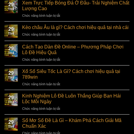
Penalty
Cách
Xem Trực Tiếp Bóng Đá Ở Đâu- Trải Nghiệm Chất
29
Tính
Để
Lượng Cao
Th4
Thế
Đọc
ở
Chức năng bình luận bị tắt
Nào
Kèo
Xem
–
Dễ
Trực
Quy
Kèo châu Âu là gì? Cách chơi hiệu quả tại nhà cái
Hiểu
29
Tiếp
Tắc
Nhất
Th4
ở
Chức năng bình luận bị tắt
Bóng
Và
Kèo
Đá
Mẹo
châu
Ở
Cách Tạo Dàn Đề Online – Phương Pháp Chơi
Để
29
Âu
Đâu-
Lô Đề Hiệu Quả
Đặt
Th4
là
Trải
Cược
ở
Chức năng bình luận bị tắt
gì?
Nghiệm
Cách
Cách
Chất
Tạo
chơi
Xổ Số Siêu Tốc Là Gì? Cách chơi hiệu quả tại
Lượng
29
Dàn
hiệu
789win
Cao
Th4
Đề
quả
ở
Chức năng bình luận bị tắt
Online
tại
Xổ
–
nhà
Số
Phương
Kinh Nghiệm Lô Đề Luôn Thắng Giúp Bạn Hái
cái
29
Siêu
Pháp
Lộc Mỗi Ngày
Th4
Tốc
Chơi
ở
Chức năng bình luận bị tắt
Là
Lô
Kinh
Gì?
Đề
Nghiệm
Cách
Sổ Mơ Số Đề Là Gì – Khám Phá Cách Giải Mã
Hiệu
29
Lô
chơi
Chuẩn Xác
Quả
Th4
Đề
hiệu
ở
Chức năng bình luận bị tắt
Luôn