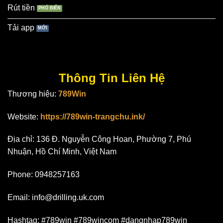
Rút tiền
Tải app
Thông Tin Liên Hệ
Thương hiệu:
789Win
Website:
https://789win-trangchu.ink/
Địa chỉ: 136 Đ. Nguyễn Công Hoan, Phường 7, Phú
Nhuận, Hồ Chí Minh, Việt Nam
Phone: 0948257163
Email:
info@drilling.uk.com
Hashtag: #789win #789wincom #dangnhap789win