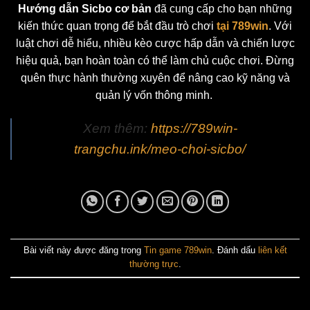
Hướng dẫn Sicbo cơ bản
đã cung cấp cho bạn những
kiến thức quan trọng để bắt đầu trò chơi
tại 789win
. Với
luật chơi dễ hiểu, nhiều kèo cược hấp dẫn và chiến lược
hiệu quả, bạn hoàn toàn có thể làm chủ cuộc chơi. Đừng
quên thực hành thường xuyên để nâng cao kỹ năng và
quản lý vốn thông minh.
Xem thêm:
https://789win-
trangchu.ink/meo-choi-sicbo/
Bài viết này được đăng trong
Tin game 789win
. Đánh dấu
liên kết
thường trực
.