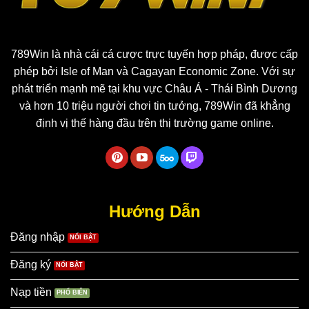
789Win là nhà cái cá cược trực tuyến hợp pháp, được cấp
phép bởi Isle of Man và Cagayan Economic Zone. Với sự
phát triển mạnh mẽ tại khu vực Châu Á - Thái Bình Dương
và hơn 10 triệu người chơi tin tưởng, 789Win đã khẳng
định vị thế hàng đầu trên thị trường game online.
Hướng Dẫn
Đăng nhập
Đăng ký
Nạp tiền