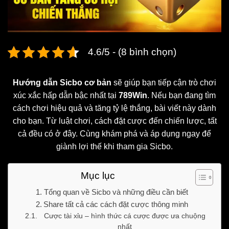
4.6/5 - (8 bình chọn)
Hướng dẫn Sicbo cơ bản
sẽ giúp bạn tiếp cận trò chơi
xúc xắc hấp dẫn bậc nhất tại
789Win
. Nếu bạn đang tìm
cách chơi hiệu quả và tăng tỷ lệ thắng, bài viết này dành
cho bạn. Từ luật chơi, cách đặt cược đến chiến lược, tất
cả đều có ở đây. Cùng khám phá và áp dụng ngay để
giành lợi thế khi tham gia Sicbo.
Mục lục
Tổng quan về Sicbo và những điều cần biết
Share tất cả các cách đặt cược thông minh
Cược tài xỉu – hình thức cá cược được ưa chuộng
nhất