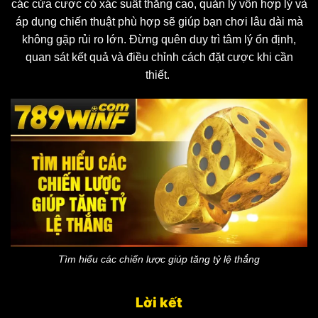
các cửa cược có xác suất thắng cao, quản lý vốn hợp lý và
áp dụng chiến thuật phù hợp sẽ giúp bạn chơi lâu dài mà
không gặp rủi ro lớn. Đừng quên duy trì tâm lý ổn định,
quan sát kết quả và điều chỉnh cách đặt cược khi cần
thiết.
Tìm hiểu các chiến lược giúp tăng tỷ lệ thắng
Lời kết