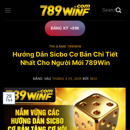
Bỏ
qua
nội
dung
ĐĂNG KÝ +89K
TIN GAME 789WIN
Hướng Dẫn Sicbo Cơ Bản Chi Tiết
Nhất Cho Người Mới 789Win
ĐĂNG VÀO
THÁNG 4 29, 2025
BỞI
SEO
29
Th4