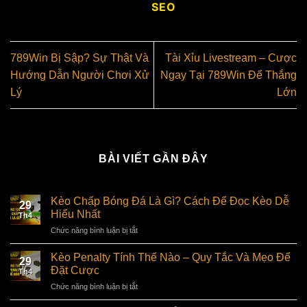
SEO
789Win Bị Sập? Sự Thật Và
Tài Xỉu Livestream – Cược
Hướng Dẫn Người Chơi Xử
Ngay Tại 789Win Để Thắng
Lý
Lớn
BÀI VIẾT GẦN ĐÂY
Kèo Chấp Bóng Đá Là Gì? Cách Để Đọc Kèo Dễ
29
Hiểu Nhất
Th4
ở
Chức năng bình luận bị tắt
Kèo
Chấp
Kèo Penalty Tính Thế Nào – Quy Tắc Và Mẹo Để
29
Bóng
Đặt Cược
Th4
Đá
ở
Chức năng bình luận bị tắt
Là
Kèo
Gì?