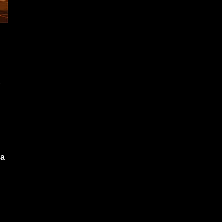
ở
s
na