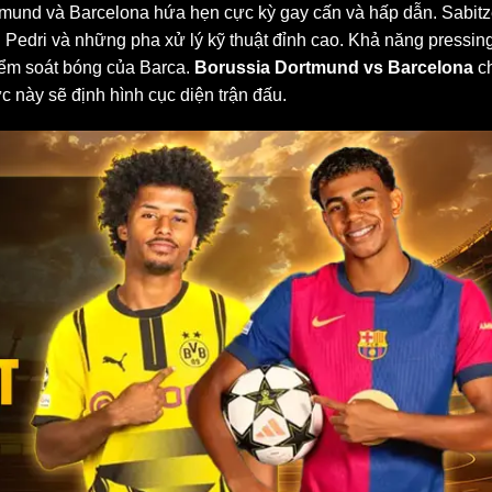
tmund và Barcelona hứa hẹn cực kỳ gay cấn và hấp dẫn. Sabitz
i Pedri và những pha xử lý kỹ thuật đỉnh cao. Khả năng pressin
iểm soát bóng của Barca.
Borussia Dortmund vs Barcelona
c
c này sẽ định hình cục diện trận đấu.