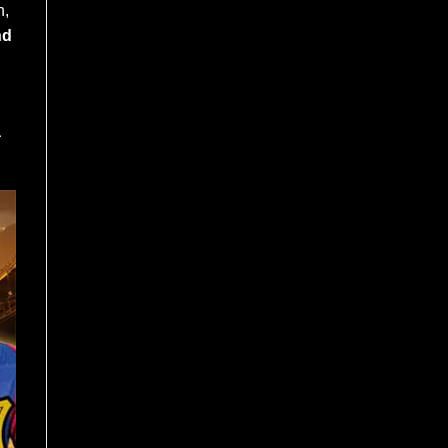
n,
nd
a