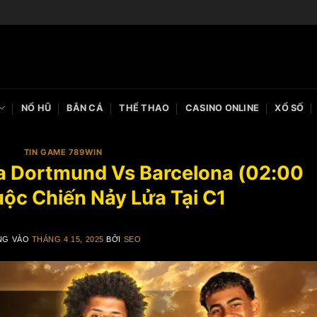
Bỏ
qua
nội
dung
NỔ HŨ
BẮN CÁ
THỂ THAO
CASINO ONLINE
XỔ SỐ
TIN GAME 789WIN
a Dortmund Vs Barcelona (02:00
uộc Chiến Nảy Lửa Tại C1
NG VÀO
THÁNG 4 15, 2025
BỞI
SEO