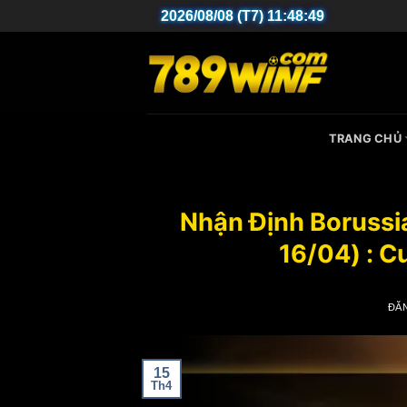
2026/08/08 (T7) 11:48:50
TRANG CHỦ
Nhận Định Borussi
16/04) : C
ĐĂ
15
Th4