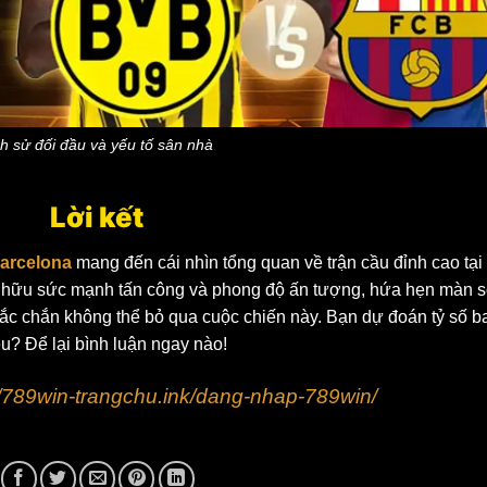
ch sử đối đầu và yếu tố sân nhà
Lời kết
arcelona
mang đến cái nhìn tổng quan về trận cầu đỉnh cao tại
 hữu sức mạnh tấn công và phong độ ấn tượng, hứa hẹn màn 
ắc chắn không thể bỏ qua cuộc chiến này. Bạn dự đoán tỷ số b
u? Để lại bình luận ngay nào!
//789win-trangchu.ink/dang-nhap-789win/