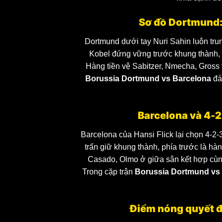
Sơ đồ Dortmund:
Dortmund dưới tay Nuri Sahin luôn tru
Kobel đứng vững trước khung thành, h
Hàng tiền vệ Sabitzer, Nmecha, Gross 
Borussia Dortmund vs Barcelona
đá
Barcelona và 4-2-
Barcelona của Hansi Flick lại chọn 4-2-
trấn giữ khung thành, phía trước là hà
Casado, Olmo ở giữa sân kết hợp cùn
Trong cặp trận
Borussia Dortmund vs
Điểm nóng quyết đị