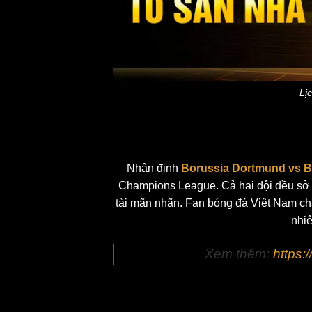
Lị
Nhận định
Borussia Dortmund vs B
Champions League. Cả hai đội đều sở
tài mãn nhãn. Fan bóng đá Việt Nam ch
nhiê
Xem thêm:
https: