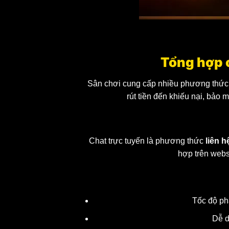
Tổng hợp 
Sân chơi cung cấp nhiều phương thức l
rút tiền đến khiếu nại, bảo
Chat trực tuyến là phương thức
liên 
hợp trên webs
Tốc độ ph
Dễ d