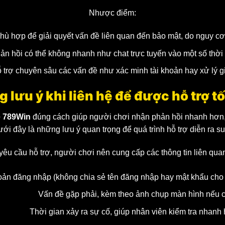
Nhược điểm:
ù hợp để giải quyết vấn đề liên quan đến bảo mật, do nguy cơ 
ản hồi có thể không nhanh như chat trực tuyến vào một số thời
 trợ chuyên sâu các vấn đề như xác minh tài khoản hay xử lý gi
 lưu ý khi liên hệ để được hỗ trợ tố
ệ 789Win
đúng cách giúp người chơi nhận phản hồi nhanh hơn, 
ưới đây là những lưu ý quan trọng để quá trình hỗ trợ diễn ra s
 yêu cầu hỗ trợ, người chơi nên cung cấp các thông tin liên qua
oản đăng nhập (không chia sẻ tên đăng nhập hay mật khẩu cho 
Vấn đề gặp phải, kèm theo ảnh chụp màn hình nếu c
Thời gian xảy ra sự cố, giúp nhân viên kiểm tra nhanh