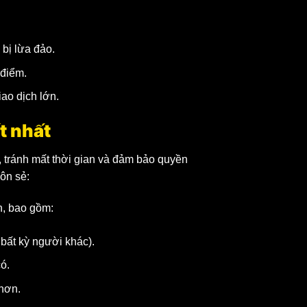
bị lừa đảo.
 điểm.
ao dịch lớn.
t nhất
tránh mất thời gian và đảm bảo quyền
uôn sẻ:
n, bao gồm:
bất kỳ người khác).
ó.
 hơn.