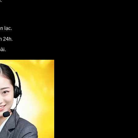
.
n lạc.
n 24h.
ài.