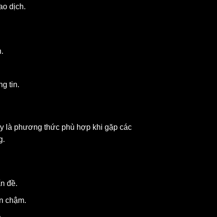
ao dịch.
.
g tin.
Đây là phương thức phù hợp khi gặp các
g.
ấn đề.
ền chậm.