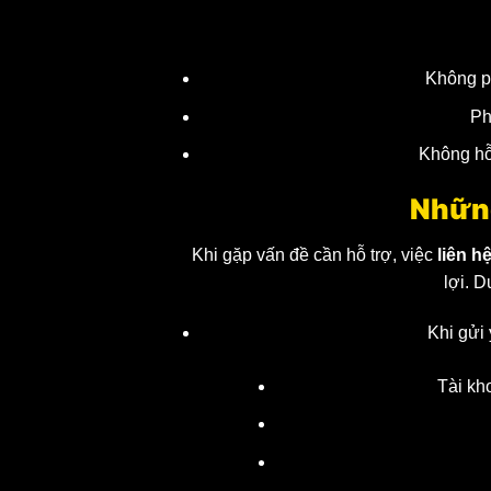
Không ph
Ph
Không hỗ
Những
Khi gặp vấn đề cần hỗ trợ, việc
liên h
lợi. D
Khi gửi
Tài kh