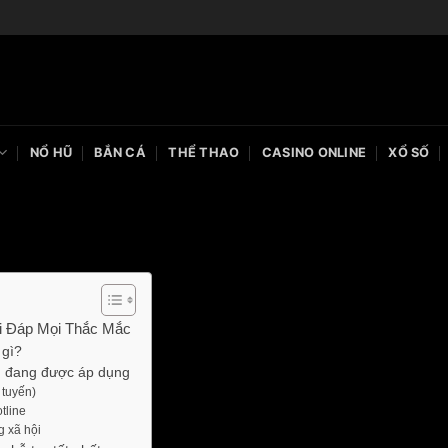
Bỏ
qua
nội
dung
NỔ HŨ
BẮN CÁ
THỂ THAO
CASINO ONLINE
XỔ SỐ
ải Đáp Mọi Thắc Mắc
 gì?
n đang được áp dụng
 tuyến)
tline
 xã hội