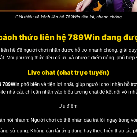
Giới thiệu về kênh liên hệ 789Win tiện lợi, nhanh chóng
cách thức liên hệ 789Win đang đư
iên hệ để người chơi nhận được hỗ trợ nhanh chóng, giải quyế
 mật. Mỗi phương thức đều có ưu và nhược điểm riêng, phù hợp
Live chat (chat trực tuyến)
hệ 789Win
phổ biến và tiện lợi nhất, giúp người chơi nhận hỗ tr
ite nhà cái, chỉ cần nhấn vào biểu tượng chat để kết nối với n
Ưu điểm:
ản hồi nhanh: Người chơi có thể nhận câu trả lời ngay trong vòn
àng sử dụng: Không cần tải ứng dụng hay thực hiện thao tác p