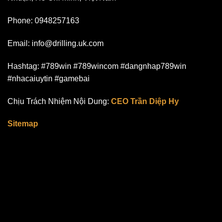
Phone: 0948257163
Email:
info@drilling.uk.com
Hashtag: #789win #789wincom #dangnhap789win
#nhacaiuytin #gamebai
Chịu Trách Nhiệm Nội Dung:
CEO Trần Diệp Hy
Sitemap