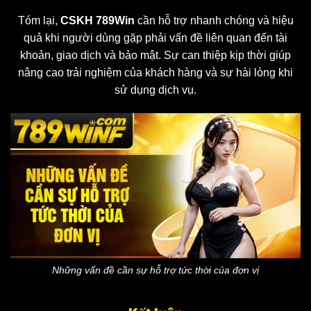
Tóm lại,
CSKH 789Win
cần hỗ trợ nhanh chóng và hiệu
quả khi người dùng gặp phải vấn đề liên quan đến tài
khoản, giao dịch và bảo mật. Sự can thiệp kịp thời giúp
nâng cao trải nghiệm của khách hàng và sự hài lòng khi
sử dụng dịch vụ.
Những vấn đề cần sự hỗ trợ tức thời của đơn vị