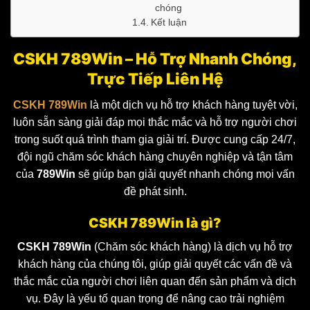
chóng
Kết luận
CSKH 789Win – Hỗ Trợ Nhanh Chóng,
Trực Tiếp Liên Hệ
CSKH 789Win
là một dịch vụ hỗ trợ khách hàng tuyệt vời,
luôn sẵn sàng giải đáp mọi thắc mắc và hỗ trợ người chơi
trong suốt quá trình tham gia giải trí. Được cung cấp 24/7,
đội ngũ chăm sóc khách hàng chuyên nghiệp và tận tâm
của
789Win
sẽ giúp bạn giải quyết nhanh chóng mọi vấn
đề phát sinh.
CSKH 789Win là gì?
CSKH 789Win
(Chăm sóc khách hàng) là dịch vụ hỗ trợ
khách hàng của chúng tôi, giúp giải quyết các vấn đề và
thắc mắc của người chơi liên quan đến sản phẩm và dịch
vụ. Đây là yếu tố quan trọng để nâng cao trải nghiệm