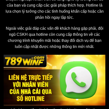
của bạn và cung cấp các giải pháp thích hợp. Hotline là
lựa chọn lý tưởng cho các tình huống khẩn cấp hoặc cần
phản hồi ngay lập tức.
Ngoài việc giải đáp các vấn đề khách hàng gặp phải, đội
ngũ CSKH qua hotline còn cung cấp thông tin về các
chương trình khuyến mãi hoặc thay đổi dịch vụ để bạn
luôn cập nhật được những thông tin mới nhất.